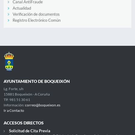
Canal AntiFraude
Actualidad
Verificación de documentos
Registro Electrónico Común
AYUNTAMIENTO DE BOQUEIXÓN
Lg. Forte, s/n
15881 Boqueixón - A Coruña
Tlf: 981 51 30 61
Información:
correo@boqueixon.es
Ir a Contacto
ACCESOS DIRECTOS
Solicitud de Cita Previa