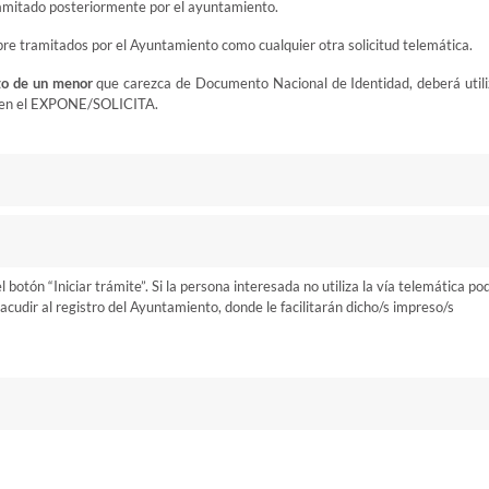
 tramitado posteriormente por el ayuntamiento.
pre tramitados por el Ayuntamiento como cualquier otra solicitud telemática.
to de un menor
que carezca de Documento Nacional de Identidad, deberá utili
ia en el EXPONE/SOLICITA.
otón “Iniciar trámite”. Si la persona interesada no utiliza la vía telemática po
cudir al registro del Ayuntamiento, donde le facilitarán dicho/s impreso/s