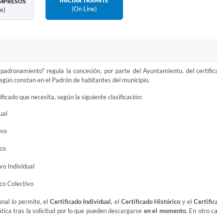
INICIAR TRÁMITE
MPRESOS
(on Line)
ne)
mpadronamiento" regula la concesión, por parte del Ayuntamiento, del certific
según constan en el Padrón de habitantes del municipio.
ificado que necesita, según la siguiente clasificación:
ual
ivo
co
o Individual
co Colectivo
onal lo permite, el
Certificado Individual
, el
Certificado Histórico
y el
Certific
ca tras la solicitud por lo que pueden descargarse
en el momento
. En otro c