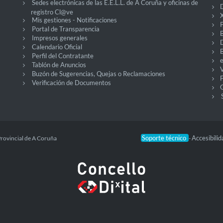
Sedes electrónicas de las E.E.L.L. de A Coruña y oficinas de
D
registro Cl@ve
X
Mis gestiones - Notificaciones
P
Portal de Transparencia
Impresos generales
Calendario Oficial
Perfil del Contratante
Tablón de Anuncios
V
Buzón de Sugerencias, Quejas o Reclamaciones
Verificación de Documentos
O
Soporte técnico
Accesibili
Provincial de A Coruña
-