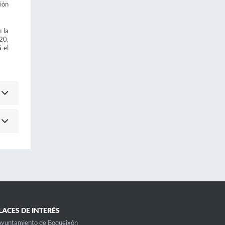
ión
 la
20,
á el
LACES DE INTERÉS
Ayuntamiento de Boqueixón