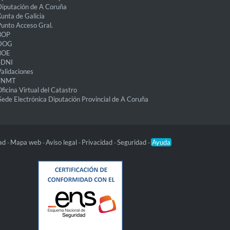
iputación de A Coruña
unta de Galicia
unto Acceso Gral.
BOP
DOG
BOE
eDNI
alidaciones
FNMT
ficina Virtual del Catastro
Sede Electrónica Diputación Provincial de A Coruña
dad
Mapa web
Aviso legal
Privacidad
Seguridad
Ayuda
-
-
-
-
-