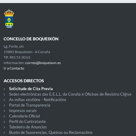
CONCELLO DE BOQUEIXÓN
Lg. Forte, s/n
15881 Boqueixón - A Coruña
Tlf: 981 51 30 61
Información:
correo@boqueixon.es
Ir a Contacto
ACCESOS DIRECTOS
Solicitude de Cita Previa
Sedes electrónicas das E.E.L.L. da Coruña e Oficinas de Rexistro Cl@ve
As miñas xestións - Notificacións
Portal de Transparencia
Impresos xerais
Calendario Oficial
Perfil do Contratante
Taboleiro de Anuncios
Buzón de Suxerencias, Queixas ou Reclamacións