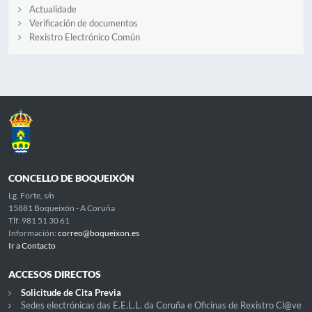
Actualidade
Verificación de documentos
Rexistro Electrónico Común
CONCELLO DE BOQUEIXÓN
Lg. Forte, s/n
15881 Boqueixón - A Coruña
Tlf: 981 51 30 61
Información:
correo@boqueixon.es
Ir a Contacto
ACCESOS DIRECTOS
Solicitude de Cita Previa
Sedes electrónicas das E.E.L.L. da Coruña e Oficinas de Rexistro Cl@ve