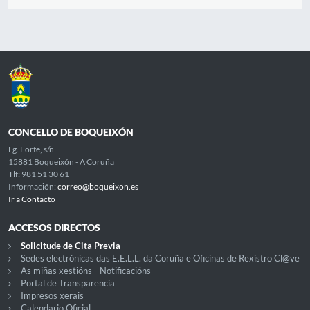
CONCELLO DE BOQUEIXÓN
Lg. Forte, s/n
15881 Boqueixón - A Coruña
Tlf: 981 51 30 61
Información:
correo@boqueixon.es
Ir a Contacto
ACCESOS DIRECTOS
Solicitude de Cita Previa
Sedes electrónicas das E.E.L.L. da Coruña e Oficinas de Rexistro Cl@ve
As miñas xestións - Notificacións
Portal de Transparencia
Impresos xerais
Calendario Oficial